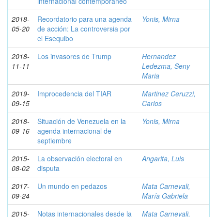
internacional contemporáneo
2018-
Recordatorio para una agenda
Yonis, Mirna
05-20
de acción: La controversia por
el Esequibo
2018-
Los invasores de Trump
Hernandez
11-11
Ledezma, Seny
Maria
2019-
Improcedencia del TIAR
Martinez Ceruzzi,
09-15
Carlos
2018-
Situación de Venezuela en la
Yonis, Mirna
09-16
agenda internacional de
septiembre
2015-
La observación electoral en
Angarita, Luis
08-02
disputa
2017-
Un mundo en pedazos
Mata Carnevali,
09-24
María Gabriela
2015-
Notas internacionales desde la
Mata Carnevali,