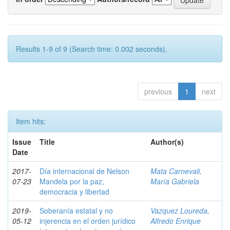
Results 1-9 of 9 (Search time: 0.002 seconds).
previous
1
next
Item hits:
Issue
Title
Author(s)
Date
2017-
Día internacional de Nelson
Mata Carnevali,
07-23
Mandela por la paz,
María Gabriela
democracia y libertad
2019-
Soberanía estatal y no
Vazquez Loureda,
05-12
injerencia en el orden jurídico
Alfredo Enrique