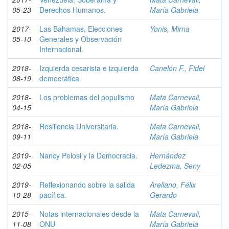
05-23
Derechos Humanos.
María Gabriela
2017-
Las Bahamas, Elecciones
Yonis, Mirna
05-10
Generales y Observación
Internacional.
2018-
Izquierda cesarista e izquierda
Canelón F., Fidel
08-19
democrática
2018-
Los problemas del populismo
Mata Carnevali,
04-15
María Gabriela
2018-
Resiliencia Universitaria.
Mata Carnevali,
09-11
María Gabriela
2019-
Nancy Pelosi y la Democracia.
Hernández
02-05
Ledezma, Seny
2019-
Reflexionando sobre la salida
Arellano, Félix
10-28
pacífica.
Gerardo
2015-
Notas internacionales desde la
Mata Carnevali,
11-08
ONU
María Gabriela