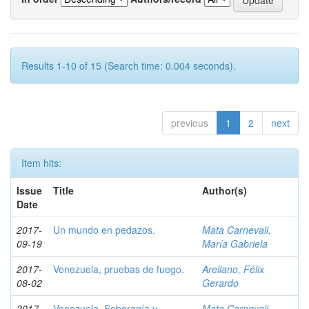
Results 1-10 of 15 (Search time: 0.004 seconds).
previous
1
2
next
Item hits:
Issue
Title
Author(s)
Date
2017-
Un mundo en pedazos.
Mata Carnevali,
09-19
María Gabriela
2017-
Venezuela, pruebas de fuego.
Arellano, Félix
08-02
Gerardo
2017-
Venezuela, Soberanía y
Mata Carnevali,