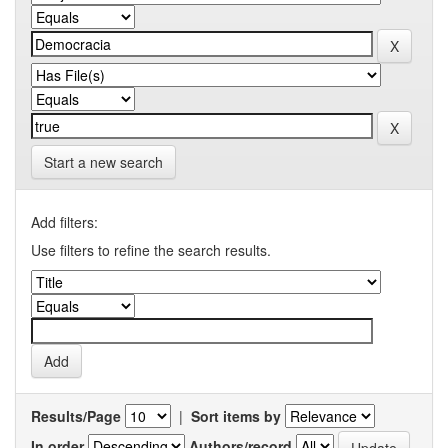
Start a new search
Add filters:
Use filters to refine the search results.
Results/Page
|
Sort items by
In order
Authors/record