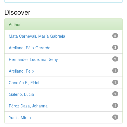
Discover
Author
Mata Carnevali, María Gabriela
5
Arellano, Félix Gerardo
3
Hernández Ledezma, Seny
2
Arellano, Felix
1
Canelón F., Fidel
1
Galeno, Lucía
1
Pérez Daza, Johanna
1
Yonis, Mirna
1