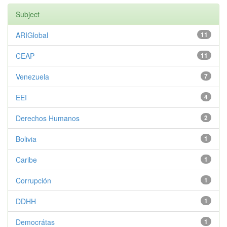
Subject
ARIGlobal
11
CEAP
11
Venezuela
7
EEI
4
Derechos Humanos
2
Bolivia
1
Caribe
1
Corrupción
1
DDHH
1
Democrátas
1