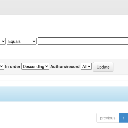
In order
Authors/record
previous
1