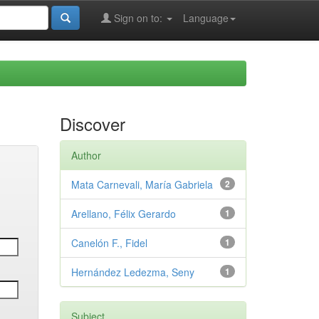
Sign on to:
Language
Discover
Author
Mata Carnevali, María Gabriela
2
Arellano, Félix Gerardo
1
Canelón F., Fidel
1
Hernández Ledezma, Seny
1
Subject