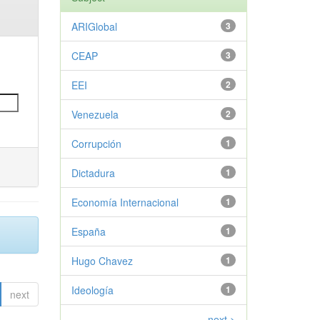
ARIGlobal
3
CEAP
3
EEI
2
Venezuela
2
Corrupción
1
Dictadura
1
Economía Internacional
1
España
1
Hugo Chavez
1
Ideología
1
next
next >