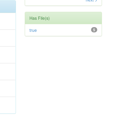
Has File(s)
true
5