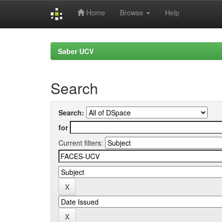
Home
Browse
Help
Skip
navigation
Saber UCV
Search
Search:
for
Current filters: