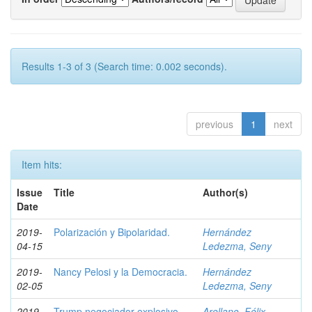
Results 1-3 of 3 (Search time: 0.002 seconds).
previous
1
next
Item hits:
Issue
Title
Author(s)
Date
2019-
Polarización y Bipolaridad.
Hernández
04-15
Ledezma, Seny
2019-
Nancy Pelosi y la Democracia.
Hernández
02-05
Ledezma, Seny
2019-
Trump negociador explosivo,
Arellano, Félix