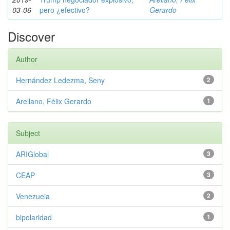
03-06
pero ¿efectivo?
Gerardo
Discover
Author
Hernández Ledezma, Seny
2
Arellano, Félix Gerardo
1
Subject
ARIGlobal
3
CEAP
3
Venezuela
2
bipolaridad
1