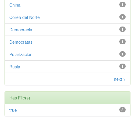
China
1
Corea del Norte
1
Democracia
1
Democrátas
1
Polarización
1
Rusia
1
next >
Has File(s)
true
3