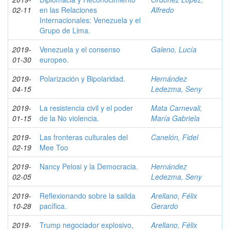
02-11
en las Relaciones
Alfredo
Internacionales: Venezuela y el
Grupo de Lima.
2019-
Venezuela y el consenso
Galeno, Lucía
01-30
europeo.
2019-
Polarización y Bipolaridad.
Hernández
04-15
Ledezma, Seny
2019-
La resistencia civil y el poder
Mata Carnevali,
01-15
de la No violencia.
María Gabriela
2019-
Las fronteras culturales del
Canelón, Fidel
02-19
Mee Too
2019-
Nancy Pelosi y la Democracia.
Hernández
02-05
Ledezma, Seny
2019-
Reflexionando sobre la salida
Arellano, Félix
10-28
pacífica.
Gerardo
2019-
Trump negociador explosivo,
Arellano, Félix