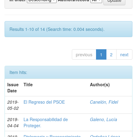
Results 1-10 of 14 (Search time: 0.004 seconds).
previous
1
2
next
Item hits:
Issue
Title
Author(s)
Date
2019-
El Regreso del PSOE
Canelón, Fidel
05-02
2019-
La Responsabilidad de
Galeno, Lucía
04-04
Proteger.
2019-
Diplomacia y Reconocimiento
Ordoñez López,