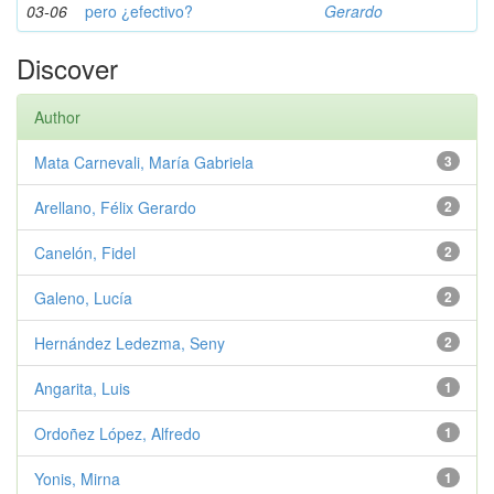
03-06
pero ¿efectivo?
Gerardo
Discover
Author
Mata Carnevali, María Gabriela
3
Arellano, Félix Gerardo
2
Canelón, Fidel
2
Galeno, Lucía
2
Hernández Ledezma, Seny
2
Angarita, Luis
1
Ordoñez López, Alfredo
1
Yonis, Mirna
1