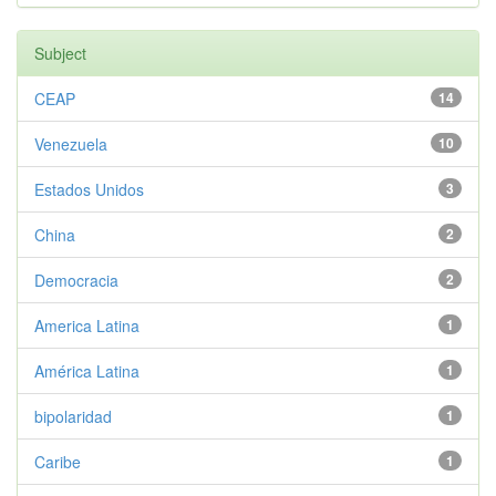
Subject
CEAP
14
Venezuela
10
Estados Unidos
3
China
2
Democracia
2
America Latina
1
América Latina
1
bipolaridad
1
Caribe
1