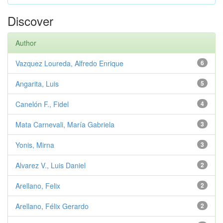
Discover
Author
Vazquez Loureda, Alfredo Enrique
6
Angarita, Luis
5
Canelón F., Fidel
4
Mata Carnevali, María Gabriela
3
Yonis, Mirna
3
Alvarez V., Luis Daniel
2
Arellano, Felix
2
Arellano, Félix Gerardo
2