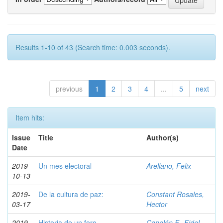
Results 1-10 of 43 (Search time: 0.003 seconds).
previous
1
2
3
4
...
5
next
Item hits:
Issue
Title
Author(s)
Date
2019-
Un mes electoral
Arellano, Felix
10-13
2019-
De la cultura de paz:
Constant Rosales,
03-17
Hector
2019-
Historia de un foro
Canelón F., Fidel