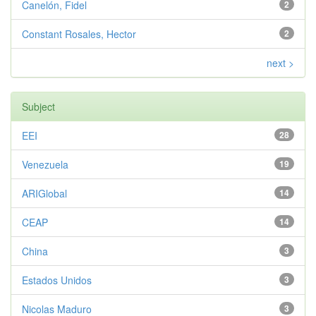
Canelón, Fidel
2
Constant Rosales, Hector
2
next >
Subject
EEI
28
Venezuela
19
ARIGlobal
14
CEAP
14
China
3
Estados Unidos
3
Nicolas Maduro
3