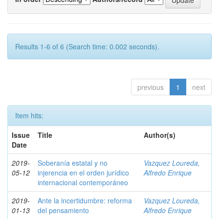
Results 1-6 of 6 (Search time: 0.002 seconds).
previous
1
next
Item hits:
Issue
Title
Author(s)
Date
2019-
Soberanía estatal y no
Vazquez Loureda,
05-12
injerencia en el orden jurídico
Alfredo Enrique
internacional contemporáneo
2019-
Ante la incertidumbre: reforma
Vazquez Loureda,
01-13
del pensamiento
Alfredo Enrique