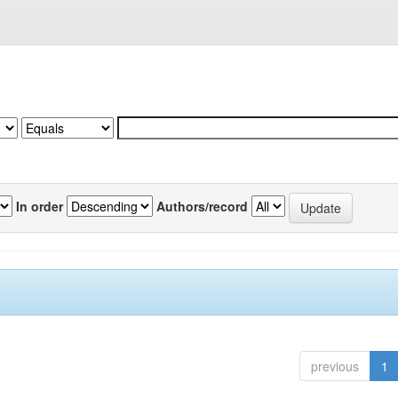
In order
Authors/record
previous
1