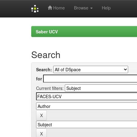
Home
Browse
Help
Skip
navigation
Saber UCV
Search
Search:
for
Current filters: