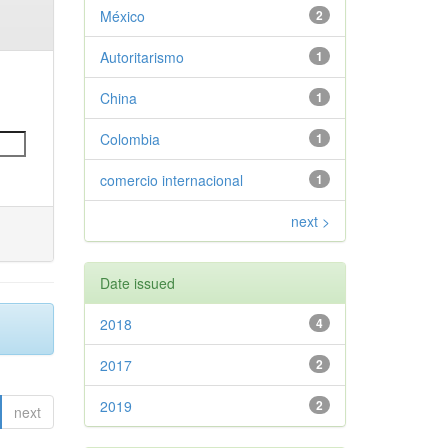
México
2
Autoritarismo
1
China
1
Colombia
1
comercio internacional
1
next >
Date issued
2018
4
2017
2
2019
2
next