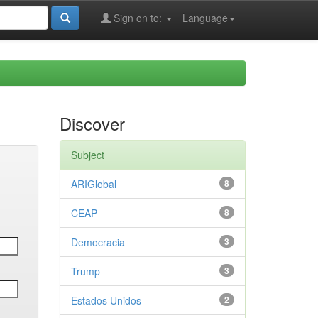
Sign on to:
Language
Discover
Subject
ARIGlobal
8
CEAP
8
Democracia
3
Trump
3
Estados Unidos
2