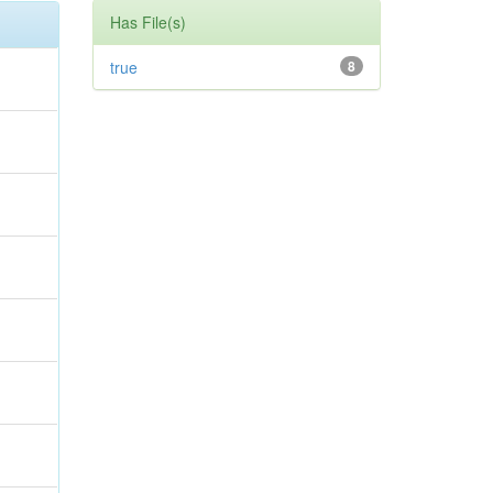
Has File(s)
true
8