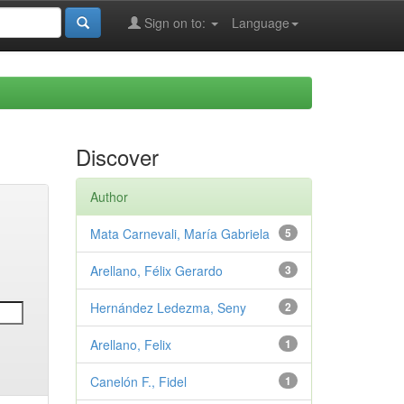
Sign on to:
Language
Discover
Author
Mata Carnevali, María Gabriela
5
Arellano, Félix Gerardo
3
Hernández Ledezma, Seny
2
Arellano, Felix
1
Canelón F., Fidel
1