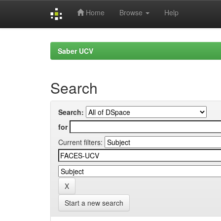
Home
Browse
Help
Skip
navigation
Saber UCV
Search
Search:
for
Current filters:
Start a new search