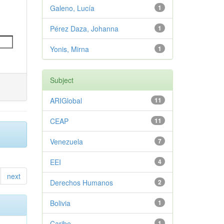
Galeno, Lucía
1
Pérez Daza, Johanna
1
Yonis, Mirna
1
Subject
ARIGlobal
11
CEAP
11
Venezuela
7
EEI
4
next
Derechos Humanos
2
Bolivia
1
Caribe
1