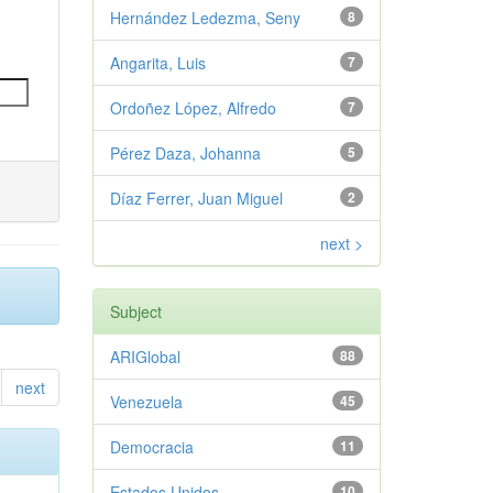
Hernández Ledezma, Seny
8
Angarita, Luis
7
Ordoñez López, Alfredo
7
Pérez Daza, Johanna
5
Díaz Ferrer, Juan Miguel
2
next >
Subject
ARIGlobal
88
next
Venezuela
45
Democracia
11
Estados Unidos
10