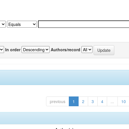
In order
Authors/record
previous
1
2
3
4
...
10