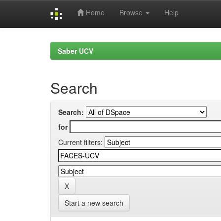
Home
Browse
Help
Skip
navigation
Saber UCV
Search
Search:
for
Current filters:
Start a new search