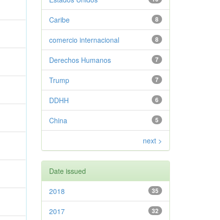
Caribe
8
comercio internacional
8
Derechos Humanos
7
Trump
7
DDHH
6
China
5
next >
Date issued
2018
35
2017
32