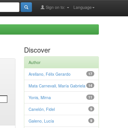
Sign on to:
Language
Discover
Author
Arellano, Félix Gerardo
17
Mata Carnevali, María Gabriela
14
Yonis, Mirna
11
Canelón, Fidel
9
Galeno, Lucía
9