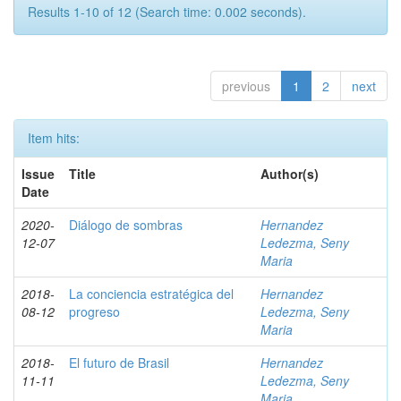
Results 1-10 of 12 (Search time: 0.002 seconds).
previous
1
2
next
Item hits:
Issue
Title
Author(s)
Date
2020-
Diálogo de sombras
Hernandez
12-07
Ledezma, Seny
Maria
2018-
La conciencia estratégica del
Hernandez
08-12
progreso
Ledezma, Seny
Maria
2018-
El futuro de Brasil
Hernandez
11-11
Ledezma, Seny
Maria