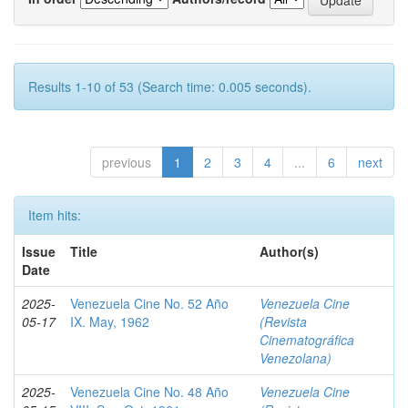
Results 1-10 of 53 (Search time: 0.005 seconds).
previous
1
2
3
4
...
6
next
Item hits:
Issue
Title
Author(s)
Date
2025-
Venezuela Cine No. 52 Año
Venezuela Cine
05-17
IX. May, 1962
(Revista
Cinematográfica
Venezolana)
2025-
Venezuela Cine No. 48 Año
Venezuela Cine