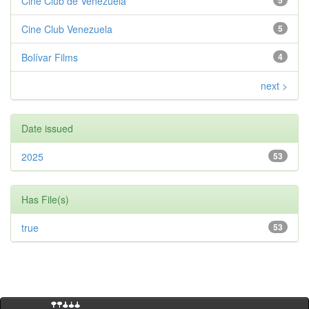
Cine Club de Venezuela
5
Cine Club Venezuela
5
Bolívar Films
4
next >
Date issued
2025
53
Has File(s)
true
53