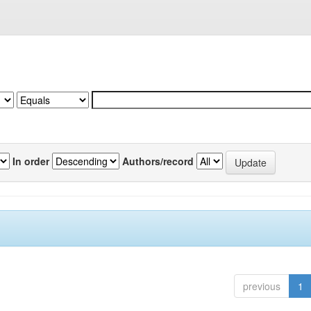
In order
Authors/record
previous
1