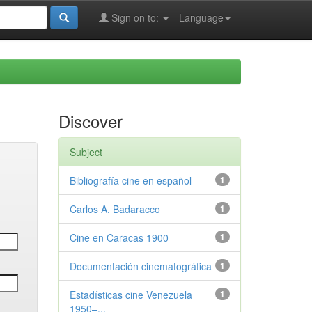
Sign on to:
Language
Discover
Subject
Bibliografía cine en español
1
Carlos A. Badaracco
1
Cine en Caracas 1900
1
Documentación cinematográfica
1
Estadísticas cine Venezuela
1
1950–...