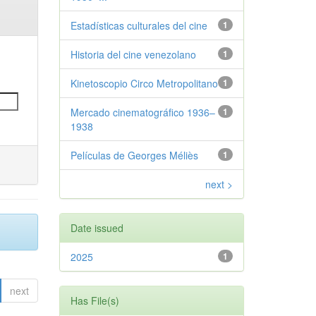
Estadísticas culturales del cine
1
Historia del cine venezolano
1
Kinetoscopio Circo Metropolitano
1
Mercado cinematográfico 1936–
1
1938
Películas de Georges Méliès
1
next >
Date issued
2025
1
next
Has File(s)