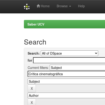
Home
Browse
Help
Skip
navigation
Saber UCV
Search
Search:
for
Current filters: