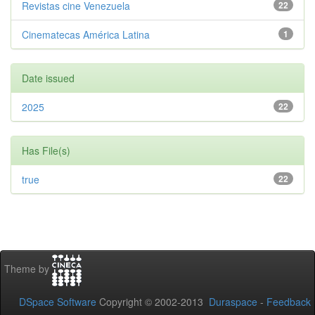
Revistas cine Venezuela
22
Cinematecas América Latina
1
Date issued
2025
22
Has File(s)
true
22
Theme by
DSpace Software
Copyright © 2002-2013
Duraspace
-
Feedback