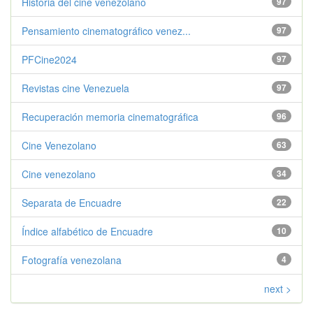
Historia del cine venezolano
97
Pensamiento cinematográfico venez...
97
PFCine2024
97
Revistas cine Venezuela
97
Recuperación memoria cinematográfica
96
Cine Venezolano
63
Cine venezolano
34
Separata de Encuadre
22
Índice alfabético de Encuadre
10
Fotografía venezolana
4
next >