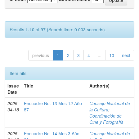
Results 1-10 of 97 (Search time: 0.003 seconds).
previous
1
2
3
4
...
10
next
Item hits:
Issue
Title
Author(s)
Date
2025-
Encuadre No. 13 Mes 12 Año
Consejo Nacional de
04-18
87
la Cultura
;
Coordinación de
Cine y Fotografía
2025-
Encuadre No. 14 Mes 3 Año
Consejo Nacional de