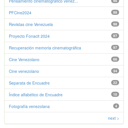
Pensamiento cinematográfico venez...
98
PFCine2024
98
Revistas cine Venezuela
98
Proyecto Fonacit 2024
97
Recuperación memoria cinematográfica
97
Cine Venezolano
66
Cine venezolano
34
Separata de Encuadre
22
Índice alfabético de Encuadre
10
Fotografía venezolana
4
next >