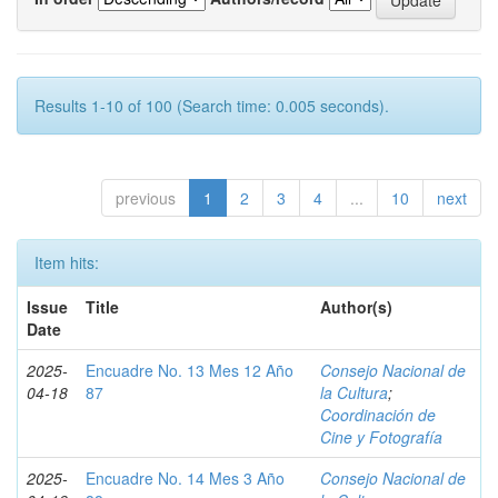
Results 1-10 of 100 (Search time: 0.005 seconds).
previous
1
2
3
4
...
10
next
Item hits:
Issue
Title
Author(s)
Date
2025-
Encuadre No. 13 Mes 12 Año
Consejo Nacional de
04-18
87
la Cultura
;
Coordinación de
Cine y Fotografía
2025-
Encuadre No. 14 Mes 3 Año
Consejo Nacional de