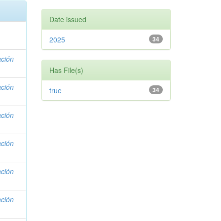
Date issued
2025
34
ación
Has File(s)
ación
true
34
ación
ación
ación
ación