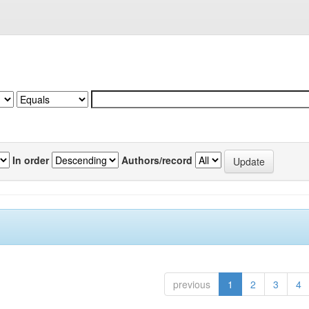
In order
Authors/record
previous
1
2
3
4