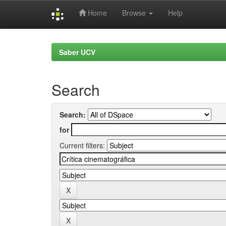
Home
Browse
Help
Skip
navigation
Saber UCV
Search
Search:
for
Current filters: