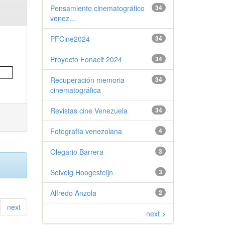
Pensamiento cinematográfico
34
venez...
PFCine2024
34
Proyecto Fonacit 2024
34
Recuperación memoria
34
cinematográfica
Revistas cine Venezuela
34
Fotografía venezolana
4
Olegario Barrera
3
Solveig Hoogesteijn
3
Alfredo Anzola
2
next
next >