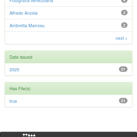
Fotografía venezolana
4
Alfredo Anzola
2
Ambretta Marrosu
2
next >
Date issued
2025
21
Has File(s)
true
21