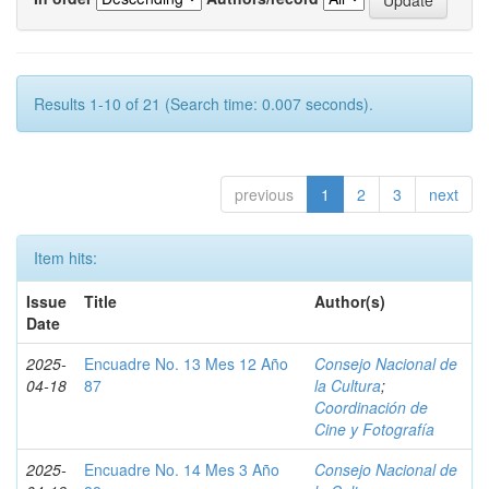
Results 1-10 of 21 (Search time: 0.007 seconds).
previous
1
2
3
next
Item hits:
Issue
Title
Author(s)
Date
2025-
Encuadre No. 13 Mes 12 Año
Consejo Nacional de
04-18
87
la Cultura
;
Coordinación de
Cine y Fotografía
2025-
Encuadre No. 14 Mes 3 Año
Consejo Nacional de