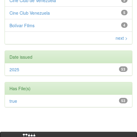
Cine Club de Venezuela
5
Cine Club Venezuela
5
Bolívar Films
4
next >
Date issued
2025
53
Has File(s)
true
53