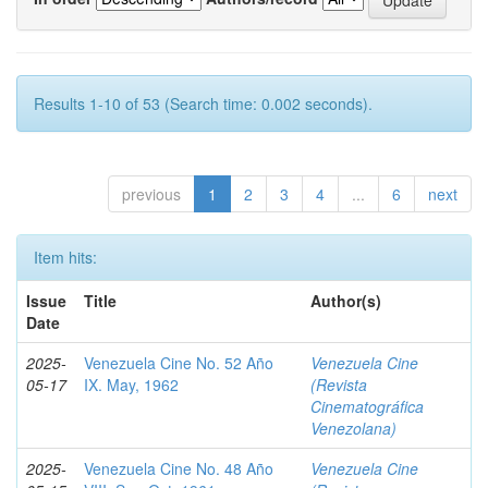
Results 1-10 of 53 (Search time: 0.002 seconds).
previous
1
2
3
4
...
6
next
Item hits:
Issue
Title
Author(s)
Date
2025-
Venezuela Cine No. 52 Año
Venezuela Cine
05-17
IX. May, 1962
(Revista
Cinematográfica
Venezolana)
2025-
Venezuela Cine No. 48 Año
Venezuela Cine