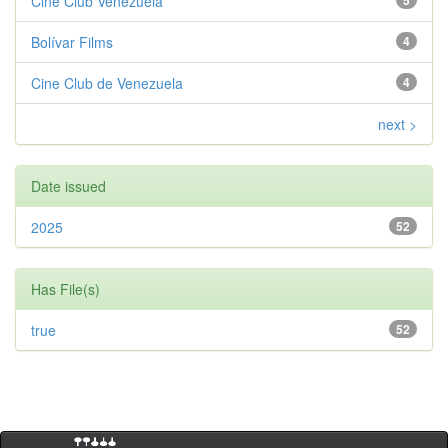
Cine Club Venezuela
5
Bolívar Films
4
Cine Club de Venezuela
4
next >
Date issued
2025
52
Has File(s)
true
52