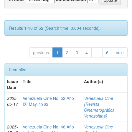
Results 1-10 of 52 (Search time: 0.004 seconds).
previous
1
2
3
4
...
6
next
Item hits:
Issue
Title
Author(s)
Date
2025-
Venezuela Cine No. 52 Año
Venezuela Cine
05-17
IX. May, 1962
(Revista
Cinematográfica
Venezolana)
2025-
Venezuela Cine No. 48 Año
Venezuela Cine