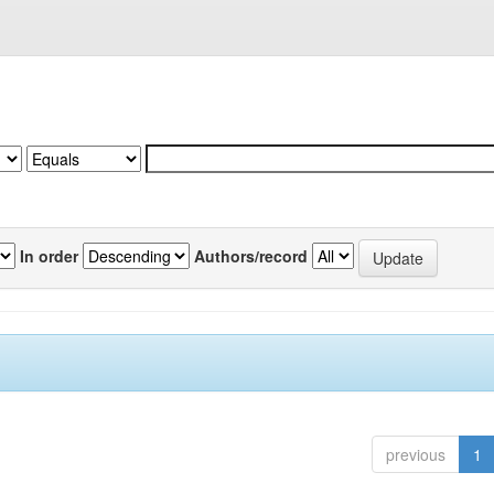
In order
Authors/record
previous
1