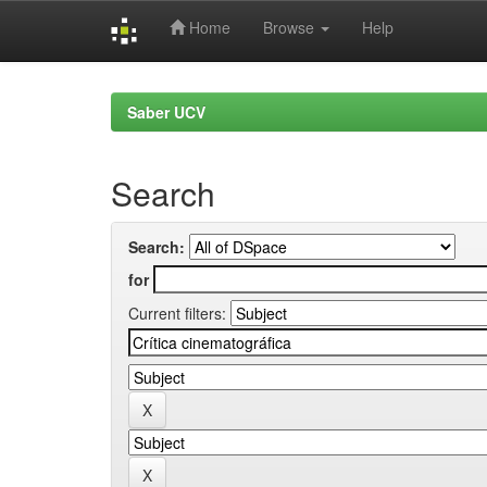
Home
Browse
Help
Skip
navigation
Saber UCV
Search
Search:
for
Current filters: