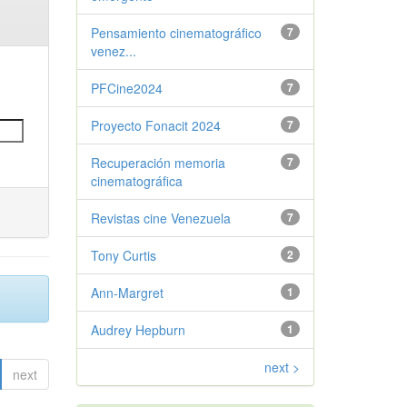
Pensamiento cinematográfico
7
venez...
PFCine2024
7
Proyecto Fonacit 2024
7
Recuperación memoria
7
cinematográfica
Revistas cine Venezuela
7
Tony Curtis
2
Ann-Margret
1
Audrey Hepburn
1
next >
next