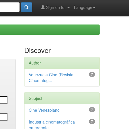
Sign on to:
Language
Discover
Author
Venezuela Cine (Revista
7
Cinematog...
Subject
Cine Venezolano
7
Industria cinematográfica
7
emergente