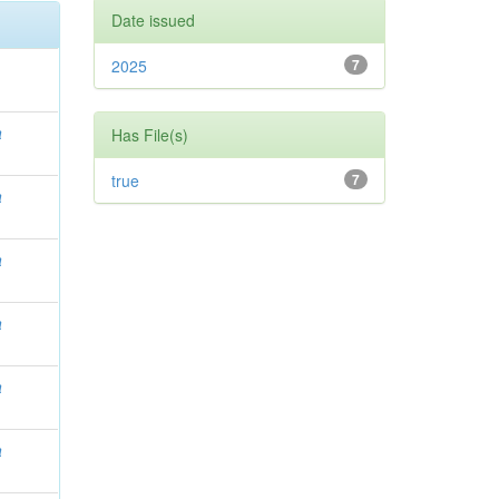
Date issued
2025
7
a
Has File(s)
true
7
a
a
a
a
a