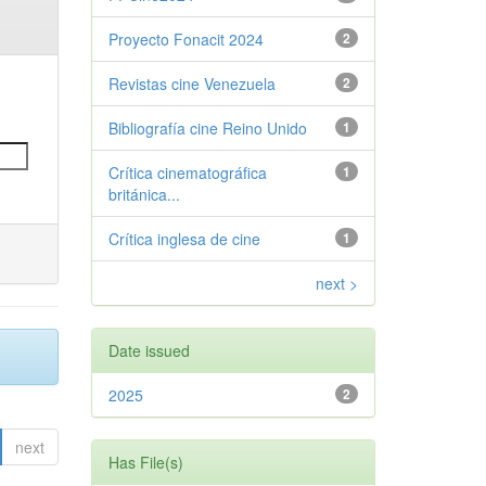
Proyecto Fonacit 2024
2
Revistas cine Venezuela
2
Bibliografía cine Reino Unido
1
Crítica cinematográfica
1
británica...
Crítica inglesa de cine
1
next >
Date issued
2025
2
next
Has File(s)