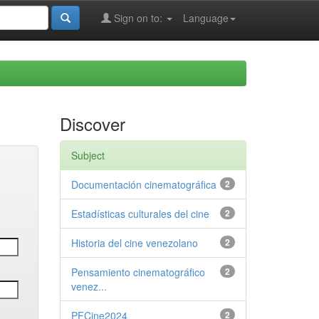
Sign on to:
Language
Discover
Subject
Documentación cinematográfica
2
Estadísticas culturales del cine
2
Historia del cine venezolano
2
Pensamiento cinematográfico
2
venez...
PFCine2024
2