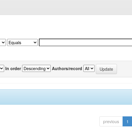
In order
Authors/record
previous
1