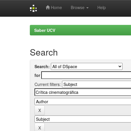
Home
Browse
Help
Skip
navigation
Saber UCV
Search
Search:
for
Current filters: