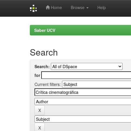
Home
Browse
Help
Skip
navigation
Saber UCV
Search
Search:
for
Current filters: