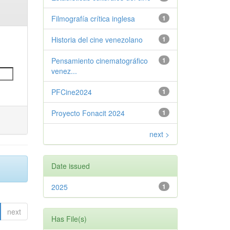
Filmografía crítica inglesa
1
Historia del cine venezolano
1
Pensamiento cinematográfico
1
venez...
PFCine2024
1
Proyecto Fonacit 2024
1
next >
Date issued
2025
1
next
Has File(s)