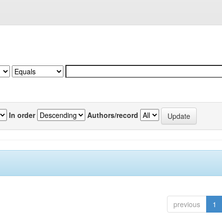
In order
Authors/record
previous
1