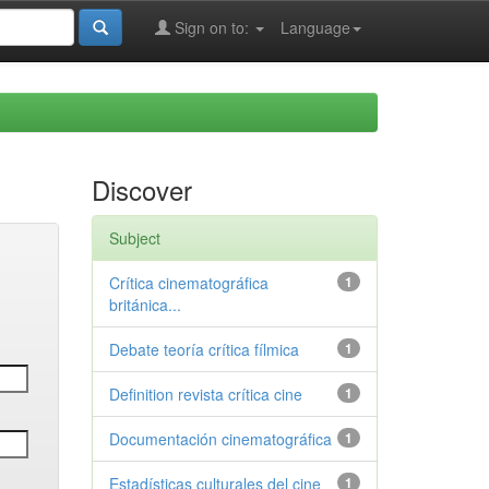
Sign on to:
Language
Discover
Subject
Crítica cinematográfica
1
británica...
Debate teoría crítica fílmica
1
Definition revista crítica cine
1
Documentación cinematográfica
1
Estadísticas culturales del cine
1