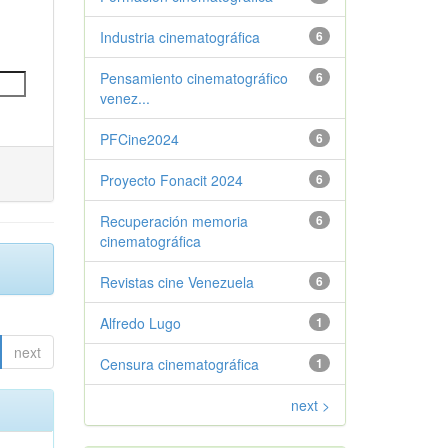
Industria cinematográfica
6
Pensamiento cinematográfico
6
venez...
PFCine2024
6
Proyecto Fonacit 2024
6
Recuperación memoria
6
cinematográfica
Revistas cine Venezuela
6
Alfredo Lugo
1
next
Censura cinematográfica
1
next >