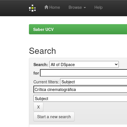
Home
Browse
Help
Skip
navigation
Saber UCV
Search
Search:
for
Current filters:
Start a new search