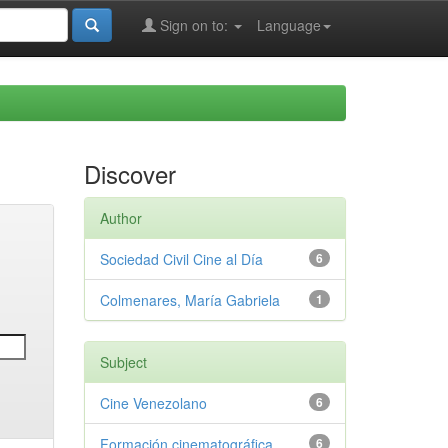
Sign on to:
Language
Discover
Author
Sociedad Civil Cine al Día
6
Colmenares, María Gabriela
1
Subject
Cine Venezolano
6
Formación cinematográfica
6