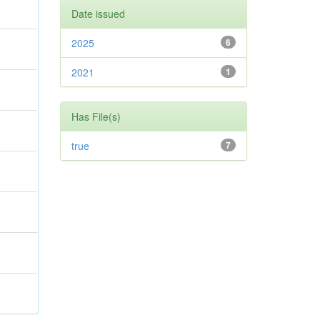
Date issued
2025
6
2021
1
Has File(s)
true
7