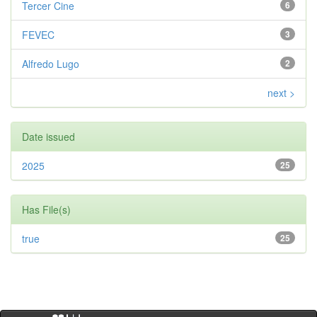
Tercer Cine
6
FEVEC
3
Alfredo Lugo
2
next >
Date issued
2025
25
Has File(s)
true
25