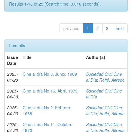
Results 1-10 of 25 (Search time: 0.016 seconds).
previous
1
2
3
next
Item hits:
Issue
Title
Author(s)
Date
2025-
Cine al día No 8. Junio, 1969
Sociedad Civil Cine
04-23
al Día
;
Roffé, Alfredo
2025-
Cine al día No 16. Abril, 1973
Sociedad Civil Cine
04-30
al Día
2025-
Cine al día No 2. Febrero,
Sociedad Civil Cine
04-23
1968
al Día
;
Roffé, Alfredo
2025-
Cine al día No 11. Octubre,
Sociedad Civil Cine
04-23
1970
al Día
;
Roffé, Alfredo