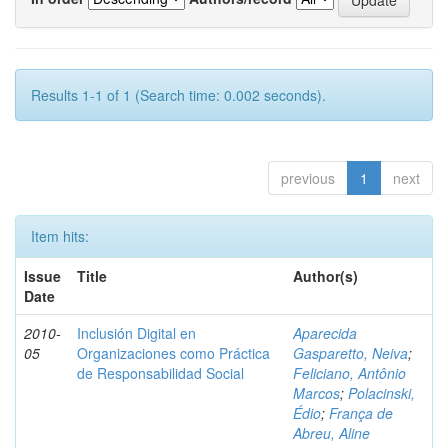
Results 1-1 of 1 (Search time: 0.002 seconds).
previous
1
next
Item hits:
Issue
Title
Author(s)
Date
2010-
Inclusión Digital en
Aparecida
05
Organizaciones como Práctica
Gasparetto, Neiva
;
de Responsabilidad Social
Feliciano, Antônio
Marcos
;
Polacinski,
Édio
;
França de
Abreu, Aline