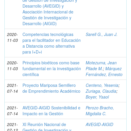
de Gestión de Investigación y
Desarrollo (AVEGID) y
Asociación Internacional de
Gestión de Investigación y
Desarrollo (AIGID)
2020-
Competencias tecnológicas
Sarell G., Juan J.
11-03
para el facilitador en Educación
a Distancia como alternativa
para I+D+i
2020-
Principios bioéticos como base
Motezuma, Jean
11-03
fundamental en la investigación
Pilade M.
;
Márquez
científica
Fernández, Ernesto
2021-
Proyecto Mariposa Semillero
Centeno, Yesenia
;
07-14
de Emprendimiento Académico
Zuriaga, Claudia
;
Boyer, Ysaol
2021-
AVEGID-AIGID Sostenibilidad e
Perozo Bracho,
07-14
Impacto en la Gestión
Migdalia C.
2021-
XI Reunión Nacional de
AVEGID-AIGID
07-12
Gestión de Investigación y