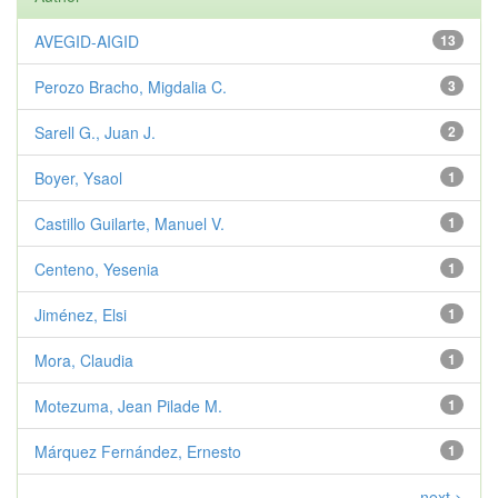
AVEGID-AIGID
13
Perozo Bracho, Migdalia C.
3
Sarell G., Juan J.
2
Boyer, Ysaol
1
Castillo Guilarte, Manuel V.
1
Centeno, Yesenia
1
Jiménez, Elsi
1
Mora, Claudia
1
Motezuma, Jean Pilade M.
1
Márquez Fernández, Ernesto
1
next >