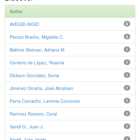
Author
AVEGID-AIGID
6
Perozo Bracho, Migdalia C.
3
Bakhos Sleiman, Adriana M.
1
Centeno de López, Yesenia
1
Dickson González, Sonia
1
Jiménez Omaña, José Abraham
1
Parra Camacho, Laminia Coromoto
1
Ramírez Romero, Coral
1
Sarell G., Juan J.
1
Sarell, Juan Javier
1