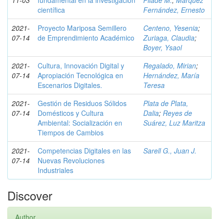
11-03
fundamental en la investigación
Pilade M.
;
Márquez
científica
Fernández, Ernesto
2021-
Proyecto Mariposa Semillero
Centeno, Yesenia
;
07-14
de Emprendimiento Académico
Zuriaga, Claudia
;
Boyer, Ysaol
2021-
Cultura, Innovación Digital y
Regalado, Mirian
;
07-14
Apropiación Tecnológica en
Hernández, María
Escenarios Digitales.
Teresa
2021-
Gestión de Residuos Sólidos
Plata de Plata,
07-14
Domésticos y Cultura
Dalia
;
Reyes de
Ambiental: Socialización en
Suárez, Luz Maritza
Tiempos de Cambios
2021-
Competencias Digitales en las
Sarell G., Juan J.
07-14
Nuevas Revoluciones
Industriales
Discover
Author