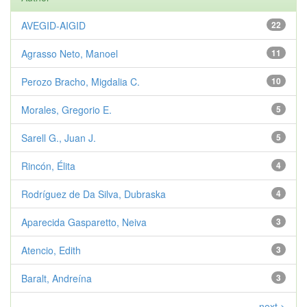
AVEGID-AIGID
22
Agrasso Neto, Manoel
11
Perozo Bracho, Migdalia C.
10
Morales, Gregorio E.
5
Sarell G., Juan J.
5
Rincón, Élita
4
Rodríguez de Da Silva, Dubraska
4
Aparecida Gasparetto, Neiva
3
Atencio, Edith
3
Baralt, Andreína
3
next >