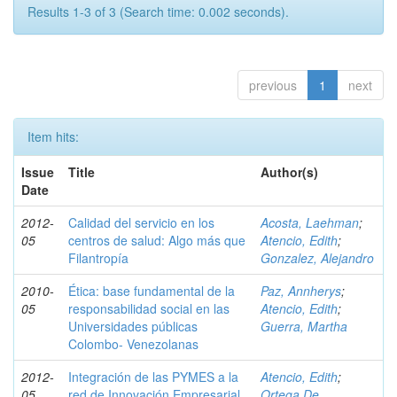
Results 1-3 of 3 (Search time: 0.002 seconds).
previous
1
next
Item hits:
Issue
Title
Author(s)
Date
2012-
Calidad del servicio en los
Acosta, Laehman
;
05
centros de salud: Algo más que
Atencio, Edith
;
Filantropía
Gonzalez, Alejandro
2010-
Ética: base fundamental de la
Paz, Annherys
;
05
responsabilidad social en las
Atencio, Edith
;
Universidades públicas
Guerra, Martha
Colombo- Venezolanas
2012-
Integración de las PYMES a la
Atencio, Edith
;
05
red de Innovación Empresarial
Ortega De