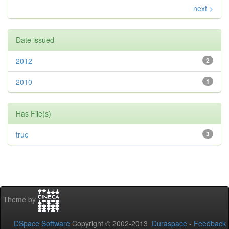
next >
Date issued
2012
2
2010
1
Has File(s)
true
3
Theme by
DSpace Software
Copyright © 2002-2013
Duraspace
-
Feedback