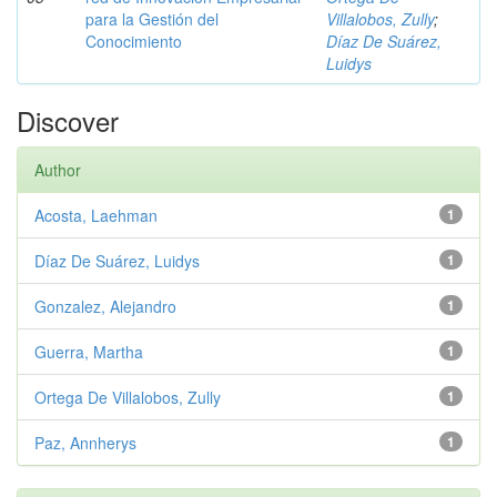
para la Gestión del
Villalobos, Zully
;
Conocimiento
Díaz De Suárez,
Luidys
Discover
Author
Acosta, Laehman
1
Díaz De Suárez, Luidys
1
Gonzalez, Alejandro
1
Guerra, Martha
1
Ortega De Villalobos, Zully
1
Paz, Annherys
1