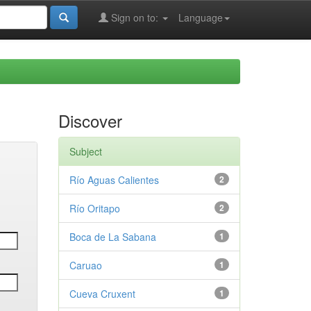
Sign on to:
Language
Discover
Subject
Río Aguas Calientes
2
Río Oritapo
2
Boca de La Sabana
1
Caruao
1
Cueva Cruxent
1