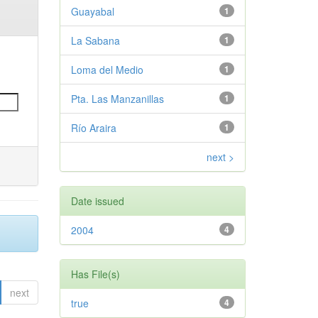
Guayabal
1
La Sabana
1
Loma del Medio
1
Pta. Las Manzanillas
1
Río Araira
1
next >
Date issued
2004
4
Has File(s)
next
true
4