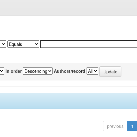
In order
Authors/record
previous
1