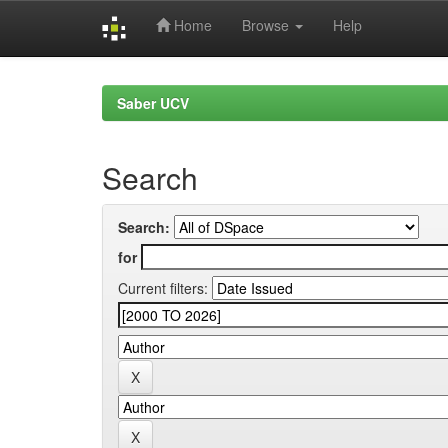
Home
Browse
Help
Skip
navigation
Saber UCV
Search
Search:
for
Current filters: