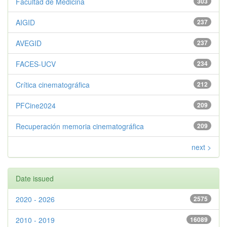
Facultad de Medicina
303
AIGID
237
AVEGID
237
FACES-UCV
234
Crítica cinematográfica
212
PFCine2024
209
Recuperación memoria cinematográfica
209
next >
Date issued
2020 - 2026
2575
2010 - 2019
16089