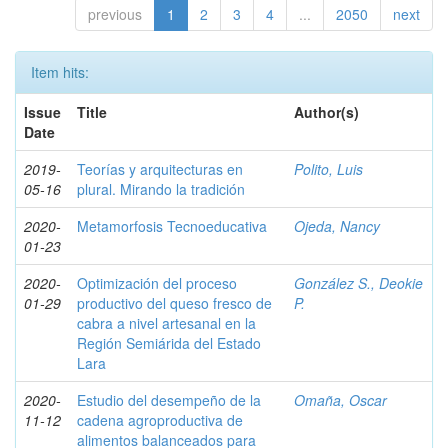
previous
1
2
3
4
...
2050
next
Item hits:
Issue
Title
Author(s)
Date
2019-
Teorías y arquitecturas en
Polito, Luis
05-16
plural. Mirando la tradición
2020-
Metamorfosis Tecnoeducativa
Ojeda, Nancy
01-23
2020-
Optimización del proceso
González S., Deokie
01-29
productivo del queso fresco de
P.
cabra a nivel artesanal en la
Región Semiárida del Estado
Lara
2020-
Estudio del desempeño de la
Omaña, Oscar
11-12
cadena agroproductiva de
alimentos balanceados para