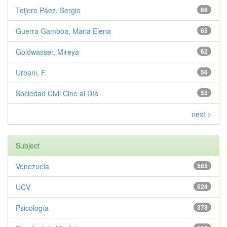
Teijero Páez, Sergio
66
Guerra Gamboa, Maria Elena
65
Goldwasser, Mireya
62
Urbani, F.
56
Sociedad Civil Cine al Día
55
next >
Subject
Venezuela
585
UCV
524
Psicología
373