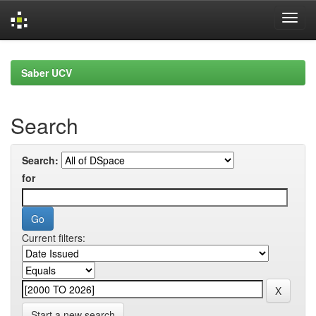
Skip
navigation
Saber UCV
Search
Search:
for
Current filters:
Start a new search