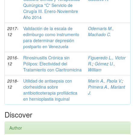
Quirúrgica "C" Servicio de
Cirugía III. Enero-Noviembre
Año 2014
2017-
Validación de la escala de
Odemaris M.,
12
edimburgo como instrumento
Machado C.
para determinar depresión
postparto en Venezuela
2016-
Rinosinusitis Crónica sin
Figueredo L., Victor
12
Pólipos: Efectividad del
R.
;
Gómez U.,
Tratamiento con Claritromicina
William
2018-
Utilidad de antisepsia con
Marín A., Paola V.
;
12
clorhexidina sobre
Primera A., Mariant
antibioticoterapia profiláctica
J.
en hernioplastia inguinal
Discover
Author