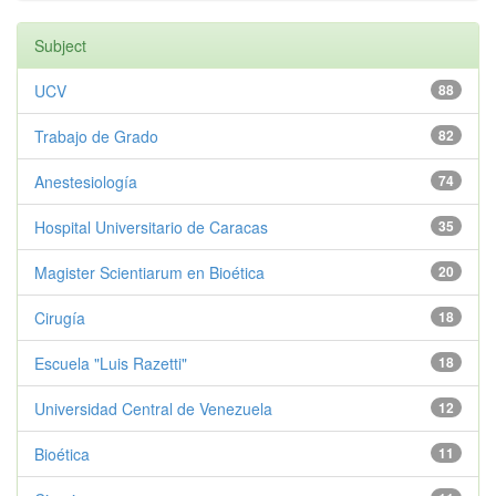
Subject
UCV
88
Trabajo de Grado
82
Anestesiología
74
Hospital Universitario de Caracas
35
Magister Scientiarum en Bioética
20
Cirugía
18
Escuela "Luis Razetti"
18
Universidad Central de Venezuela
12
Bioética
11