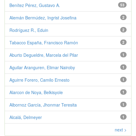
Benítez Pérez, Gustavo A.
53
Alemán Bermúdez, Ingrist Josefina
2
Rodríguez R., Eduin
2
Tabacco España, Francisco Ramón
2
Aburto Degueldre, Marcela del Pilar
1
Aguilar Aranguren, Elimar Nairoby
1
Aguirre Forero, Camilo Ernesto
1
Alarcon de Noya, Belkisyole
1
Albornoz García, Jhonmar Teresita
1
Alcalá, Delmeyer
1
next >