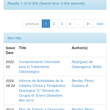
Results 1-10 of 303 (Search time: 0.004 seconds).
previous
1
2
3
4
...
31
next
Item hits:
Issue
Title
Author(s)
Date
2022-
Consentimiento Informado
Rodríguez de
03
para el Tratamiento
Galaragarra, Belkis
Odontológico
2024-
Informe de Actividades de la
Benítez Pérez,
08-29
Catedra Clínica y Terapéutica
Gustavo A.
Quirúrgica "C" Servicio de
Cirugía III. Enero-Diciembre.
Año 2010
2014
Plan de Trabajo a Desarrollar
Benítez Pérez,