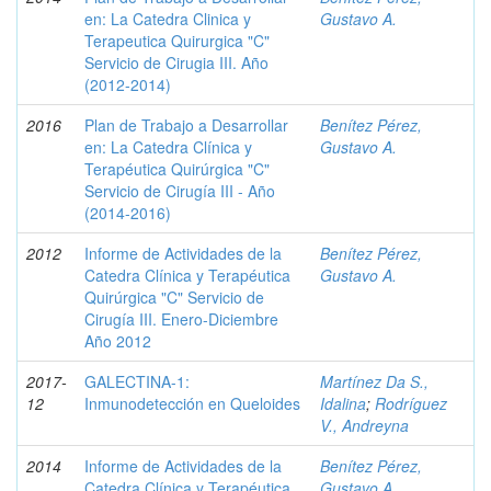
en: La Catedra Clinica y
Gustavo A.
Terapeutica Quirurgica "C"
Servicio de Cirugia III. Año
(2012-2014)
2016
Plan de Trabajo a Desarrollar
Benítez Pérez,
en: La Catedra Clínica y
Gustavo A.
Terapéutica Quirúrgica "C"
Servicio de Cirugía III - Año
(2014-2016)
2012
Informe de Actividades de la
Benítez Pérez,
Catedra Clínica y Terapéutica
Gustavo A.
Quirúrgica "C" Servicio de
Cirugía III. Enero-Diciembre
Año 2012
2017-
GALECTINA-1:
Martínez Da S.,
12
Inmunodetección en Queloides
Idalina
;
Rodríguez
V., Andreyna
2014
Informe de Actividades de la
Benítez Pérez,
Catedra Clínica y Terapéutica
Gustavo A.