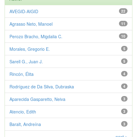
AVEGID-AIGID
22
Agrasso Neto, Manoel
11
Perozo Bracho, Migdalia C.
10
Morales, Gregorio E.
5
Sarell G., Juan J.
5
Rincón, Élita
4
Rodríguez de Da Silva, Dubraska
4
Aparecida Gasparetto, Neiva
3
Atencio, Edith
3
Baralt, Andreína
3
next >