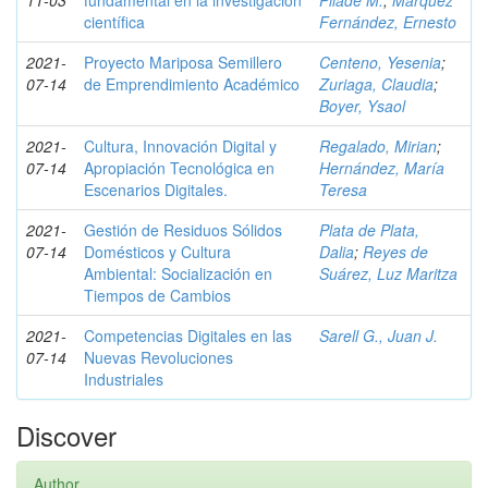
11-03
fundamental en la investigación
Pilade M.
;
Márquez
científica
Fernández, Ernesto
2021-
Proyecto Mariposa Semillero
Centeno, Yesenia
;
07-14
de Emprendimiento Académico
Zuriaga, Claudia
;
Boyer, Ysaol
2021-
Cultura, Innovación Digital y
Regalado, Mirian
;
07-14
Apropiación Tecnológica en
Hernández, María
Escenarios Digitales.
Teresa
2021-
Gestión de Residuos Sólidos
Plata de Plata,
07-14
Domésticos y Cultura
Dalia
;
Reyes de
Ambiental: Socialización en
Suárez, Luz Maritza
Tiempos de Cambios
2021-
Competencias Digitales en las
Sarell G., Juan J.
07-14
Nuevas Revoluciones
Industriales
Discover
Author