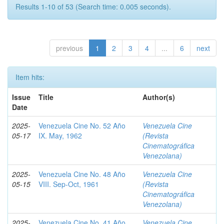
Results 1-10 of 53 (Search time: 0.005 seconds).
previous
1
2
3
4
...
6
next
Item hits:
Issue
Title
Author(s)
Date
2025-
Venezuela Cine No. 52 Año
Venezuela Cine
05-17
IX. May, 1962
(Revista
Cinematográfica
Venezolana)
2025-
Venezuela Cine No. 48 Año
Venezuela Cine
05-15
VIII. Sep-Oct, 1961
(Revista
Cinematográfica
Venezolana)
2025-
Venezuela Cine No. 41 Año
Venezuela Cine