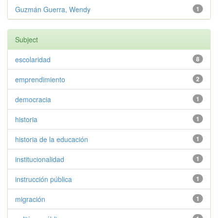
Guzmán Guerra, Wendy
1
Subject
escolaridad
8
emprendimiento
2
democracia
1
historia
1
historia de la educación
1
institucionalidad
1
instrucción pública
1
migración
1