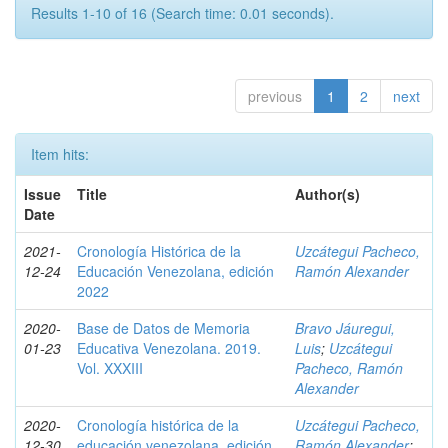
Results 1-10 of 16 (Search time: 0.01 seconds).
previous
1
2
next
Item hits:
Issue
Title
Author(s)
Date
2021-
Cronología Histórica de la
Uzcátegui Pacheco,
12-24
Educación Venezolana, edición
Ramón Alexander
2022
2020-
Base de Datos de Memoria
Bravo Jáuregui,
01-23
Educativa Venezolana. 2019.
Luis
;
Uzcátegui
Vol. XXXIII
Pacheco, Ramón
Alexander
2020-
Cronología histórica de la
Uzcátegui Pacheco,
12-30
educación venezolana, edición
Ramón Alexander
;