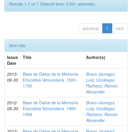
Results 1-7 of 7 (Search time: 0.001 seconds).
previous
1
next
Item hits:
Issue
Title
Author(s)
Date
2013-
Base de Datos de la Memoria
Bravo Jáuregui,
06-30
Educativa Venezolana. 1500-
Luis
;
Uzcátegui
1790
Pacheco, Ramón
Alexander
2012-
Base de Datos de la Memoria
Bravo Jáuregui,
06-30
Educativa Venezolana. 1983-
Luis
;
Uzcátegui
1999
Pacheco, Ramón
Alexander
2012-
Base de Datos de la Memoria
Bravo Jáuregui,