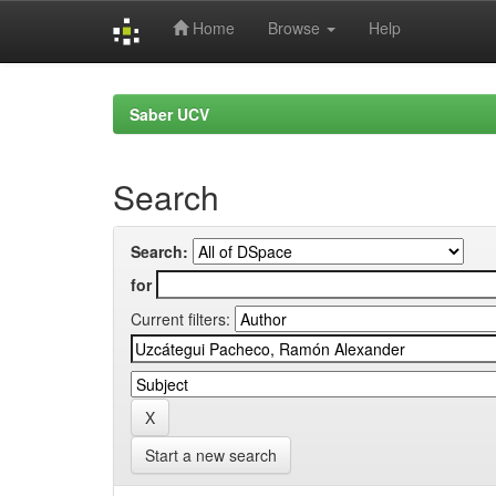
Home
Browse
Help
Skip
navigation
Saber UCV
Search
Search:
for
Current filters:
Start a new search