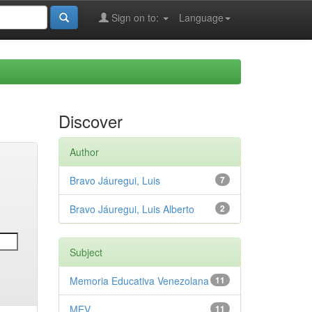
Sign on to:
Language
Discover
Author
Bravo Jáuregui, Luis
7
Bravo Jáuregui, Luis Alberto
2
Subject
Memoria Educativa Venezolana
11
MEV
11