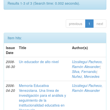
Results 1-3 of 3 (Search time: 0.002 seconds).
previous
1
next
Item hits:
Issue
Title
Author(s)
Date
2008-
Un educador de alto nivel
Uzcátegui Pacheco,
06-30
Ramón Alexander
;
Silva, Fernando
;
Nuñez, Mercedes
2006-
Memoria Educativa
Uzcátegui Pacheco,
04-20
Venezolana. Una línea de
Ramón Alexander
investigación para el análisis y
seguimiento de la
institucionalidad educativa en