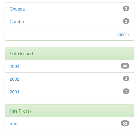
Chuspa
2
Cumbo
2
next >
Date issued
2004
48
2002
3
2001
1
Has File(s)
true
52