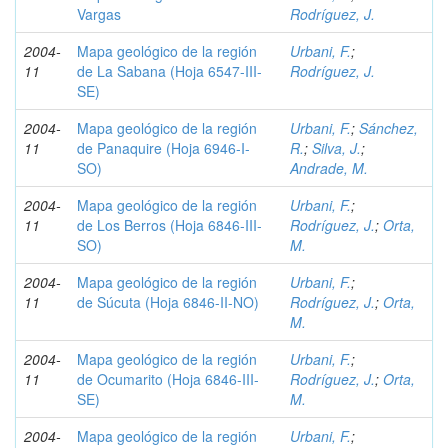
Vargas
Rodríguez, J.
2004-
Mapa geológico de la región
Urbani, F.
;
11
de La Sabana (Hoja 6547-III-
Rodríguez, J.
SE)
2004-
Mapa geológico de la región
Urbani, F.
;
Sánchez,
11
de Panaquire (Hoja 6946-I-
R.
;
Silva, J.
;
SO)
Andrade, M.
2004-
Mapa geológico de la región
Urbani, F.
;
11
de Los Berros (Hoja 6846-III-
Rodríguez, J.
;
Orta,
SO)
M.
2004-
Mapa geológico de la región
Urbani, F.
;
11
de Súcuta (Hoja 6846-II-NO)
Rodríguez, J.
;
Orta,
M.
2004-
Mapa geológico de la región
Urbani, F.
;
11
de Ocumarito (Hoja 6846-III-
Rodríguez, J.
;
Orta,
SE)
M.
2004-
Mapa geológico de la región
Urbani, F.
;