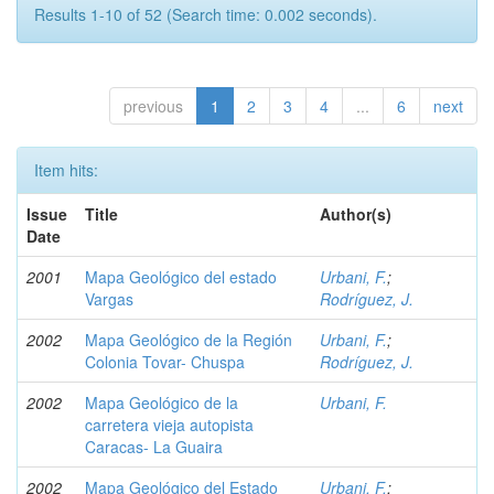
Results 1-10 of 52 (Search time: 0.002 seconds).
previous
1
2
3
4
...
6
next
Item hits:
Issue
Title
Author(s)
Date
2001
Mapa Geológico del estado
Urbani, F.
;
Vargas
Rodríguez, J.
2002
Mapa Geológico de la Región
Urbani, F.
;
Colonia Tovar- Chuspa
Rodríguez, J.
2002
Mapa Geológico de la
Urbani, F.
carretera vieja autopista
Caracas- La Guaira
2002
Mapa Geológico del Estado
Urbani, F.
;