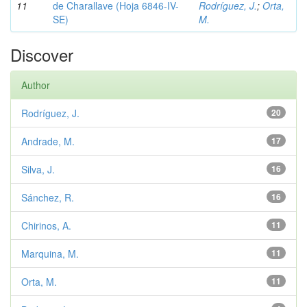
11
de Charallave (Hoja 6846-IV-
Rodríguez, J.
;
Orta,
SE)
M.
Discover
Author
Rodríguez, J.
20
Andrade, M.
17
Silva, J.
16
Sánchez, R.
16
Chirinos, A.
11
Marquina, M.
11
Orta, M.
11