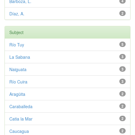
Barboza, L.
4
Díaz, A.
2
Subject
Río Tuy
5
La Sabana
3
Naiguata
3
Río Cuira
3
Aragüita
2
Caraballeda
2
Catia la Mar
2
Caucagua
2