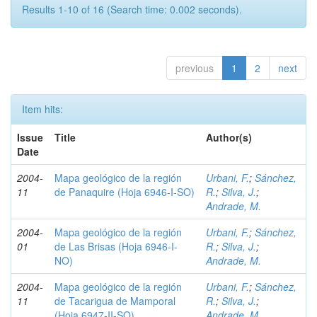
Results 1-10 of 16 (Search time: 0.002 seconds).
previous
1
2
next
Item hits:
Issue
Title
Author(s)
Date
2004-
Mapa geológico de la región
Urbani, F.
;
Sánchez,
11
de Panaquire (Hoja 6946-I-SO)
R.
;
Silva, J.
;
Andrade, M.
2004-
Mapa geológico de la región
Urbani, F.
;
Sánchez,
01
de Las Brisas (Hoja 6946-I-
R.
;
Silva, J.
;
NO)
Andrade, M.
2004-
Mapa geológico de la región
Urbani, F.
;
Sánchez,
11
de Tacarigua de Mamporal
R.
;
Silva, J.
;
(Hoja 6947-II-SO)
Andrade, M.