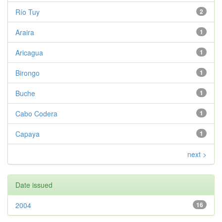
Río Tuy
2
Araira
1
Aricagua
1
Birongo
1
Buche
1
Cabo Codera
1
Capaya
1
next >
Date issued
2004
16