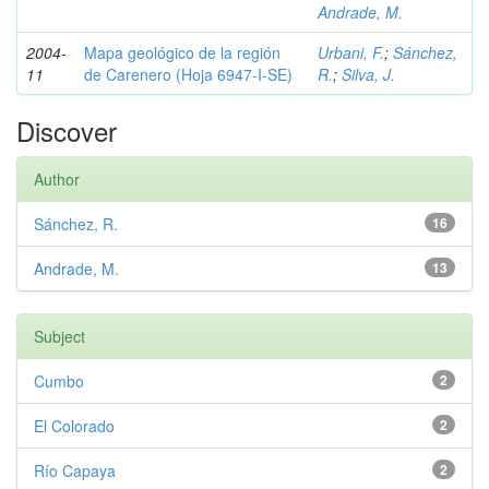
Andrade, M.
2004-
Mapa geológico de la región
Urbani, F.
;
Sánchez,
11
de Carenero (Hoja 6947-I-SE)
R.
;
Silva, J.
Discover
Author
Sánchez, R.
16
Andrade, M.
13
Subject
Cumbo
2
El Colorado
2
Río Capaya
2