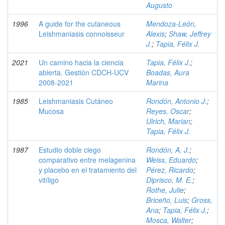
Augusto
1996
A guide for the cutaneous
Mendoza-León,
Leishmaniasis connoisseur
Alexis
;
Shaw, Jeffrey
J.
;
Tapia, Félix J.
2021
Un camino hacia la ciencia
Tapia, Félix J.
;
abierta. Gestión CDCH-UCV
Boadas, Aura
2008-2021
Marina
1985
Leishmaniasis Cutáneo
Rondón, Antonio J.
;
Mucosa
Reyes, Oscar
;
Ulrich, Marian
;
Tapia, Félix J.
1987
Estudio doble ciego
Rondón, A. J.
;
comparativo entre melagenina
Weiss, Eduardo
;
y placebo en el tratamiento del
Pérez, Ricardo
;
vitíligo
Diprisco, M. E.
;
Rothe, Julie
;
Briceño, Luis
;
Gross,
Ana
;
Tapia, Félix J.
;
Mosca, Walter
;