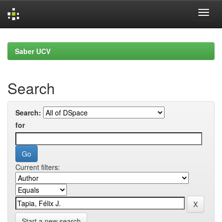
Skip
navigation
Saber UCV
Search
Search:
for
Current filters:
Start a new search