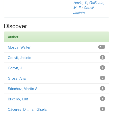
Hevia, Y.
;
Gallinoto,
M. E.
;
Convit,
Jacinto
Discover
Author
Mosca, Walter
15
Convit, Jacinto
8
Convit, J.
7
Gross, Ana
7
Sánchez, Martín A.
7
Briceño, Luis
5
Cáceres–Dittmar, Gisela
4