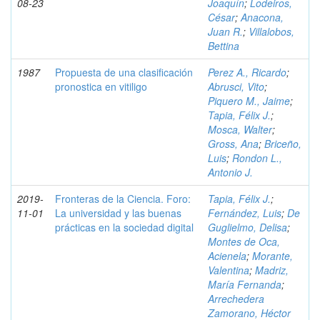
08-23
Joaquín
;
Lodeiros,
César
;
Anacona,
Juan R.
;
Villalobos,
Bettina
1987
Propuesta de una clasificación
Perez A., Ricardo
;
pronostica en vitiligo
Abrusci, Vito
;
Piquero M., Jaime
;
Tapia, Félix J.
;
Mosca, Walter
;
Gross, Ana
;
Briceño,
Luis
;
Rondon L.,
Antonio J.
2019-
Fronteras de la Ciencia. Foro:
Tapia, Félix J.
;
11-01
La universidad y las buenas
Fernández, Luis
;
De
prácticas en la sociedad digital
Guglielmo, Delisa
;
Montes de Oca,
Acienela
;
Morante,
Valentina
;
Madriz,
María Fernanda
;
Arrechedera
Zamorano, Héctor