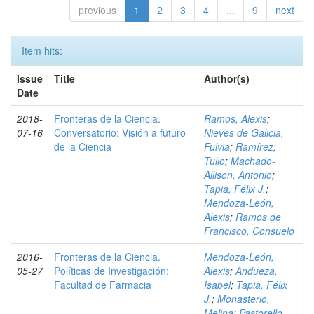
previous
1
2
3
4
...
9
next
Item hits:
Issue
Title
Author(s)
Date
2018-
Fronteras de la Ciencia.
Ramos, Alexis
;
07-16
Conversatorio: Visión a futuro
Nieves de Galicia,
de la Ciencia
Fulvia
;
Ramírez,
Tulio
;
Machado-
Allison, Antonio
;
Tapia, Félix J.
;
Mendoza-León,
Alexis
;
Ramos de
Francisco, Consuelo
2016-
Fronteras de la Ciencia.
Mendoza-León,
05-27
Políticas de Investigación:
Alexis
;
Andueza,
Facultad de Farmacia
Isabel
;
Tapia, Félix
J.
;
Monasterio,
Melina
;
Pastorello,