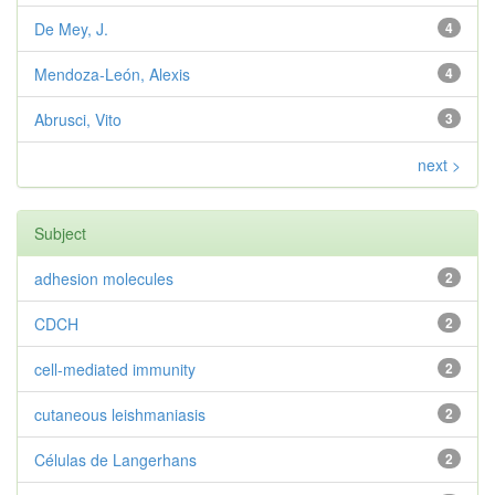
De Mey, J.
4
Mendoza-León, Alexis
4
Abrusci, Vito
3
next >
Subject
adhesion molecules
2
CDCH
2
cell-mediated immunity
2
cutaneous leishmaniasis
2
Células de Langerhans
2