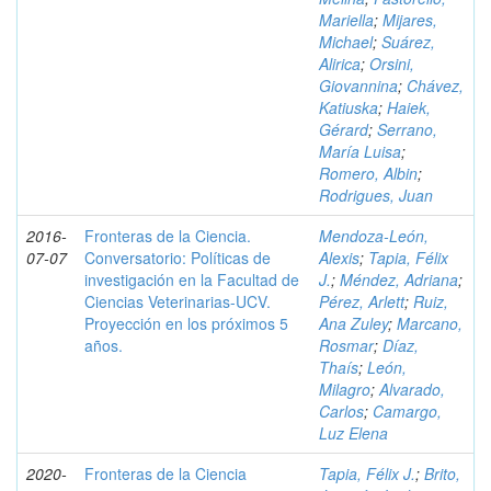
Mariella
;
Mijares,
Michael
;
Suárez,
Alirica
;
Orsini,
Giovannina
;
Chávez,
Katiuska
;
Haiek,
Gérard
;
Serrano,
María Luisa
;
Romero, Albin
;
Rodrigues, Juan
2016-
Fronteras de la Ciencia.
Mendoza-León,
07-07
Conversatorio: Políticas de
Alexis
;
Tapia, Félix
investigación en la Facultad de
J.
;
Méndez, Adriana
;
Ciencias Veterinarias-UCV.
Pérez, Arlett
;
Ruiz,
Proyección en los próximos 5
Ana Zuley
;
Marcano,
años.
Rosmar
;
Díaz,
Thaís
;
León,
Milagro
;
Alvarado,
Carlos
;
Camargo,
Luz Elena
2020-
Fronteras de la Ciencia
Tapia, Félix J.
;
Brito,