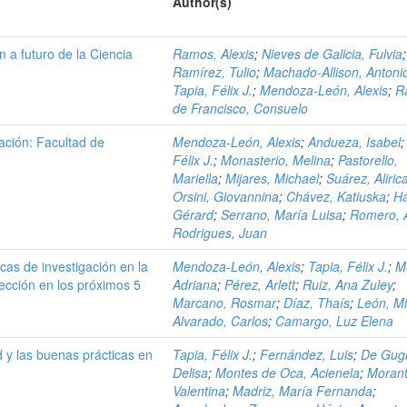
Author(s)
n a futuro de la Ciencia
Ramos, Alexis
;
Nieves de Galicia, Fulvia
;
Ramírez, Tulio
;
Machado-Allison, Antoni
Tapia, Félix J.
;
Mendoza-León, Alexis
;
R
de Francisco, Consuelo
gación: Facultad de
Mendoza-León, Alexis
;
Andueza, Isabel
Félix J.
;
Monasterio, Melina
;
Pastorello,
Mariella
;
Mijares, Michael
;
Suárez, Aliric
Orsini, Giovannina
;
Chávez, Katiuska
;
Ha
Gérard
;
Serrano, María Luisa
;
Romero, A
Rodrigues, Juan
icas de investigación en la
Mendoza-León, Alexis
;
Tapia, Félix J.
;
M
ección en los próximos 5
Adriana
;
Pérez, Arlett
;
Ruiz, Ana Zuley
;
Marcano, Rosmar
;
Díaz, Thaís
;
León, Mi
Alvarado, Carlos
;
Camargo, Luz Elena
d y las buenas prácticas en
Tapia, Félix J.
;
Fernández, Luis
;
De Gugl
Delisa
;
Montes de Oca, Acienela
;
Morant
Valentina
;
Madriz, María Fernanda
;