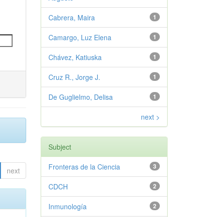
Cabrera, Maira
1
Camargo, Luz Elena
1
Chávez, Katiuska
1
Cruz R., Jorge J.
1
De Guglielmo, Delisa
1
next >
Subject
Fronteras de la Ciencia
3
next
CDCH
2
Inmunología
2