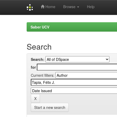
Home
Browse
Help
Skip
navigation
Saber UCV
Search
Search:
for
Current filters:
Start a new search