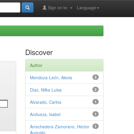
Sign on to:
Language
Discover
Author
Mendoza-León, Alexis
3
Díaz, Nilka Luisa
2
Alvarado, Carlos
1
Andueza, Isabel
1
Arrechedera Zamorano, Héctor
1
Augusto