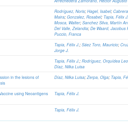
Arrechedera Zamorano, Héctor Augusto
Rodríguez, Noris
;
Hagel, Isabel
;
Cabrera
Maira
;
Gonzalez, Rosabel
;
Tapia, Félix J
Mosca, Walter
;
Sanchez Silva, Martín An
Del Valle, Zelandia
;
De Waard, Jacobus 
Puccio, Franca
Tapia, Félix J.
;
Sáez Toro, Mauricio
;
Cruz
Jorge J.
Tapia, Félix J.
;
Rodríguez, Orquídea Le
Díaz, Nilka Luisa
ion in the lesions of
Díaz, Nilka Luisa
;
Zerpa, Olga
;
Tapia, Fél
sis
 Vaccine using Neoantigens
Tapia, Félix J.
Tapia, Félix J.