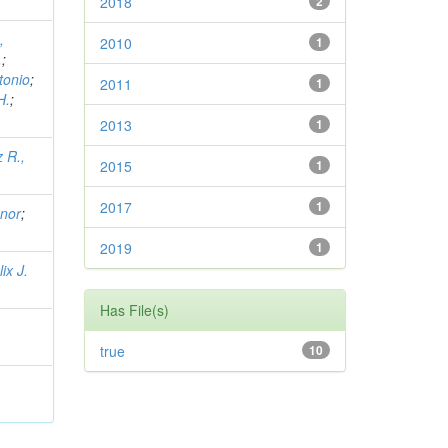
2018
2
,
2010
1
.
;
tonio
;
2011
1
H.
;
2013
1
 R.,
2015
1
2017
1
onor
;
2019
1
ix J.
Has File(s)
true
10