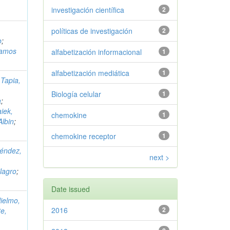
investigación científica
2
políticas de investigación
2
o
;
amos
alfabetización informacional
1
alfabetización mediática
1
;
Tapia,
Biología celular
1
a
;
iek,
chemokine
1
lbin
;
chemokine receptor
1
éndez,
next >
lagro
;
Date issued
ielmo,
2016
2
e,