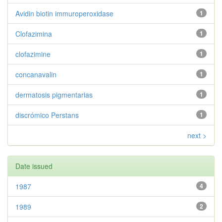
Avidin biotin immuroperoxidase
1
Clofazimina
1
clofazimine
1
concanavalin
1
dermatosis pigmentarias
1
discrómico Perstans
1
next >
Date issued
1987
4
1989
2