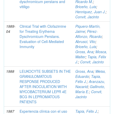
dyschromicum perstans and
Ricardo M.
;
vitiligo
Briceño, Luis
;
Henriquez, Juan J.
;
Convit, Jacinto
1989-
Clinical Trial with Clofazimine
Piquero-Martín,
04
for Treating Erythema
Jaime
;
Pérez-
Dyschromicum Perstans.
Alfonzo, Ricardo
;
Evaluation of Cell-Mediated
Abrusci, Vito
;
Immunity
Briceño, Luis
;
Gross, Ana
;
Mosca,
Walter
;
Tapia, Félix
J.
;
Convit, Jacinto
1988
LEUKOCYTE SUBSETS IN THE
Gross, Ana
;
Weiss,
GRANULOMATOUS
Eduardo
;
Tapia,
RESPONSE PRODUCED
Félix J.
;
Aranzazu,
AFTER INOCULATION WITH
Nacarid
;
Gallinoto,
MYCOBACTERIUM LEPR 4E
María E.
;
Convit,
BCG IN LEPROMATOUS
Jacinto
PATIENTS
1987
Experiencia clínica con el uso
Tapia, Félix J.
;