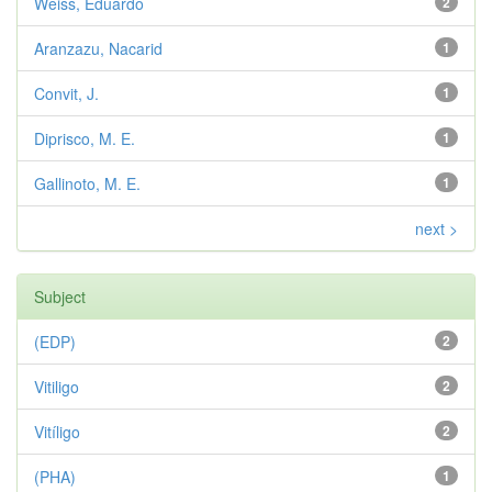
Weiss, Eduardo
2
Aranzazu, Nacarid
1
Convit, J.
1
Diprisco, M. E.
1
Gallinoto, M. E.
1
next >
Subject
(EDP)
2
Vitiligo
2
Vitíligo
2
(PHA)
1