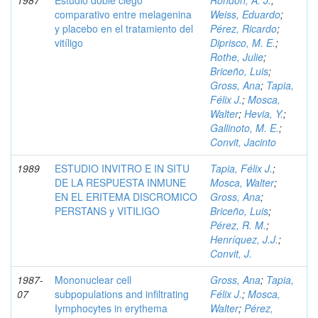
1987
Estudio doble ciego
Rondón, A. J.
;
comparativo entre melagenina
Weiss, Eduardo
;
y placebo en el tratamiento del
Pérez, Ricardo
;
vitíligo
Diprisco, M. E.
;
Rothe, Julie
;
Briceño, Luis
;
Gross, Ana
;
Tapia,
Félix J.
;
Mosca,
Walter
;
Hevia, Y.
;
Gallinoto, M. E.
;
Convit, Jacinto
1989
ESTUDIO INVITRO E IN SITU
Tapia, Félix J.
;
DE LA RESPUESTA INMUNE
Mosca, Walter
;
EN EL ERITEMA DISCROMICO
Gross, Ana
;
PERSTANS y VITILIGO
Briceño, Luis
;
Pérez, R. M.
;
Henríquez, J.J.
;
Convit, J.
1987-
Mononuclear cell
Gross, Ana
;
Tapia,
07
subpopulations and infiltrating
Félix J.
;
Mosca,
Iymphocytes in erythema
Walter
;
Pérez,