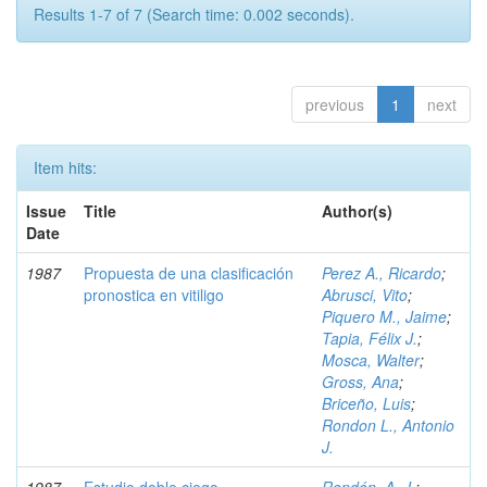
Results 1-7 of 7 (Search time: 0.002 seconds).
previous
1
next
Item hits:
Issue
Title
Author(s)
Date
1987
Propuesta de una clasificación
Perez A., Ricardo
;
pronostica en vitiligo
Abrusci, Vito
;
Piquero M., Jaime
;
Tapia, Félix J.
;
Mosca, Walter
;
Gross, Ana
;
Briceño, Luis
;
Rondon L., Antonio
J.