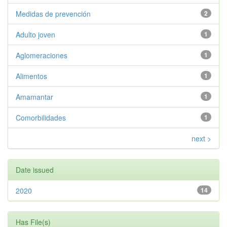
Medidas de prevención
2
Adulto joven
1
Aglomeraciones
1
Alimentos
1
Amamantar
1
Comorbilidades
1
next >
Date issued
2020
14
Has File(s)