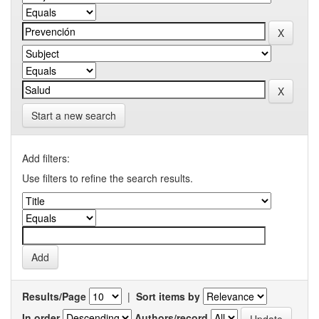
Start a new search
Add filters:
Use filters to refine the search results.
Results/Page
|
Sort items by
In order
Authors/record