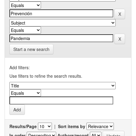
Start a new search
Add filters:
Use filters to refine the search results.
Results/Page
|
Sort items by
In order
Authors/record