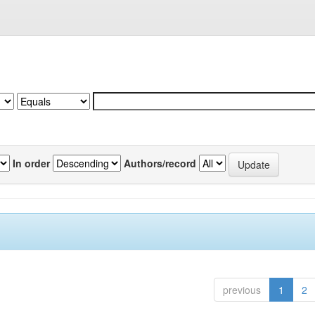
In order
Authors/record
previous
1
2