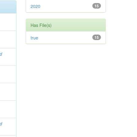
2020
15
Has File(s)
true
15
ad
ad