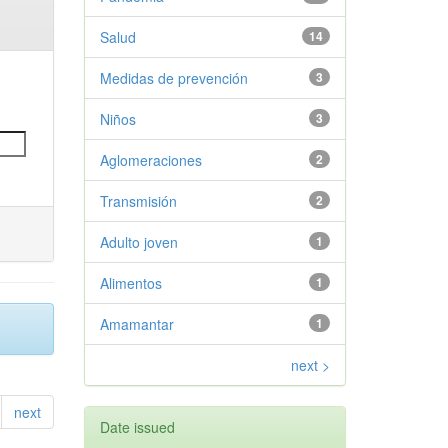
Salud
14
Medidas de prevención
3
Niños
3
Aglomeraciones
2
Transmisión
2
Adulto joven
1
Alimentos
1
Amamantar
1
next >
next
Date issued