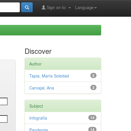
Sign on to:
Language
Discover
Author
Tapia, María Soledad
5
Carvajal, Ana
3
Subject
Infografía
14
Pandemia
14