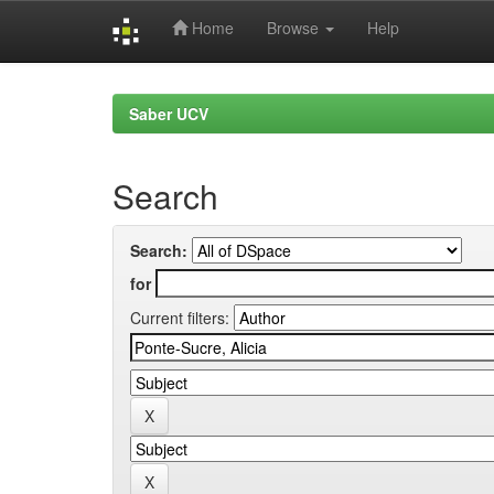
Home
Browse
Help
Skip
navigation
Saber UCV
Search
Search:
for
Current filters: