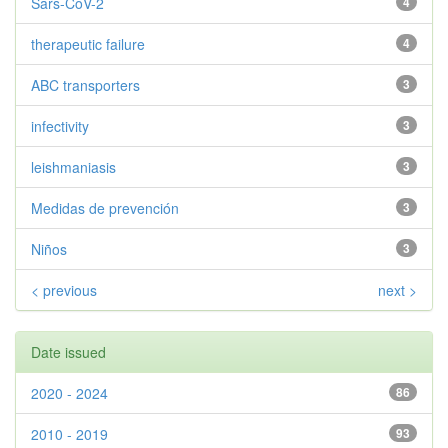
Sars-CoV-2
4
therapeutic failure
4
ABC transporters
3
infectivity
3
leishmaniasis
3
Medidas de prevención
3
Niños
3
< previous
next >
Date issued
2020 - 2024
86
2010 - 2019
93