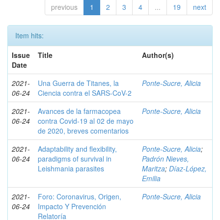
previous
1
2
3
4
...
19
next
Item hits:
Issue
Title
Author(s)
Date
2021-
Una Guerra de Titanes, la
Ponte-Sucre, Alicia
06-24
Ciencia contra el SARS-CoV-2
2021-
Avances de la farmacopea
Ponte-Sucre, Alicia
06-24
contra Covid-19 al 02 de mayo
de 2020, breves comentarios
2021-
Adaptability and flexibility,
Ponte-Sucre, Alicia
;
06-24
paradigms of survival in
Padrón Nieves,
Leishmania parasites
Maritza
;
Díaz-López,
Emilia
2021-
Foro: Coronavirus, Origen,
Ponte-Sucre, Alicia
06-24
Impacto Y Prevención
Relatoría