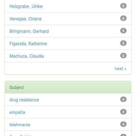
Holzgrabe, Ulrike
6
Vanegas, Oriana
6
Bringmann, Gerhard
5
Figarella, Katherine
5
Machuca, Claudia
5
next >
Subject
drug resistance
4
empatía
4
leishmania
4