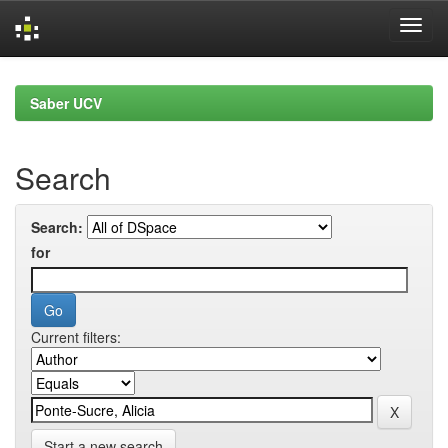
Skip
navigation
Saber UCV
Search
Search:
for
Current filters:
Start a new search