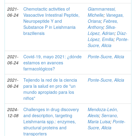
2021-
Chemotactic activities of
Giammarressi,
06-24
Vasoactive Intestinal Peptide,
Michelle
;
Vanegas,
Neuropeptide Y and
Oriana
;
Febres,
Substance P in Leishmania
Anthony
;
Silva-
braziliensis
López, Adrian
;
Díaz-
López, Emilia
;
Ponte-
Sucre, Alicia
2021-
Covid-19, mayo 2021: ¿dónde
Ponte-Sucre, Alicia
06-24
estamos en avances
farmacológicos?
2021-
Tejiendo la red de la ciencia
Ponte-Sucre, Alicia
06-24
para la salud en pro de "un
mundo apropiado para los
niños"
2024-
Challenges in drug discovery
Mendoza-León,
12-08
and description, targeting
Alexis
;
Serrano,
Leishmania spp.: enzymes,
Maria Luisa
;
Ponte-
structural proteins and
Sucre, Alicia
transporters