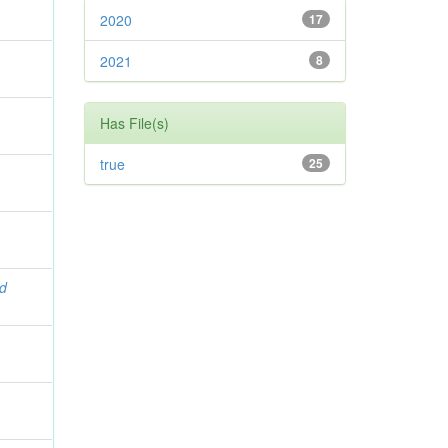
2020
17
2021
8
Has File(s)
true
25
ad