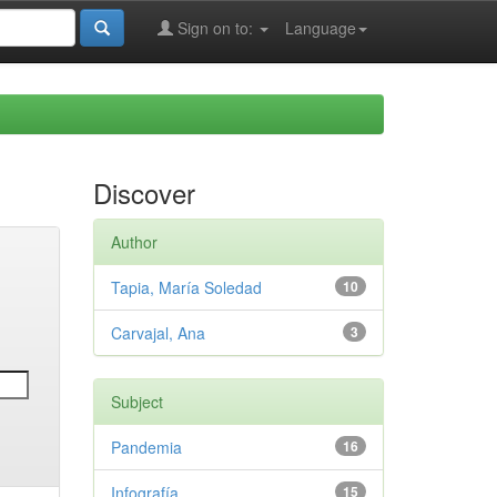
Sign on to:
Language
Discover
Author
Tapia, María Soledad
10
Carvajal, Ana
3
Subject
Pandemia
16
Infografía
15