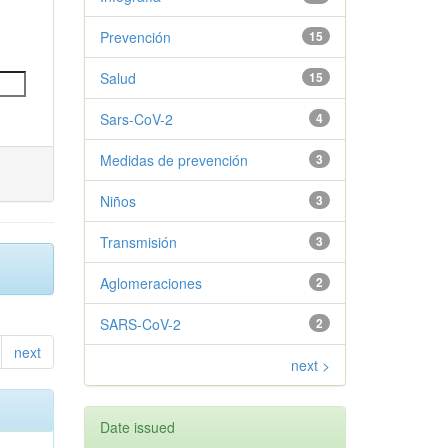
Prevención
15
Salud
15
Sars-CoV-2
4
Medidas de prevención
3
Niños
3
Transmisión
3
Aglomeraciones
2
SARS-CoV-2
2
next
next >
Date issued