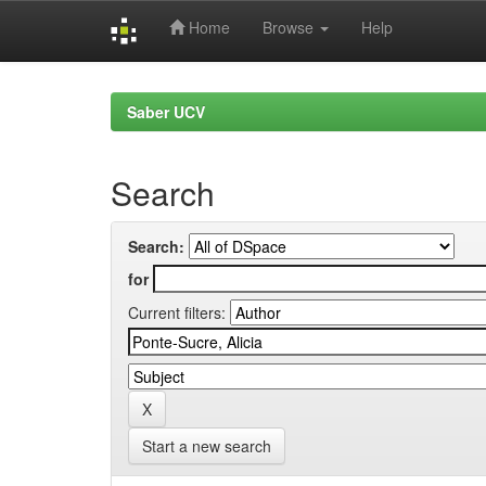
Home
Browse
Help
Skip
navigation
Saber UCV
Search
Search:
for
Current filters:
Start a new search