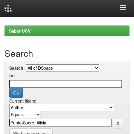
Skip
navigation
Saber UCV
Search
Search:
for
Current filters:
Start a new search