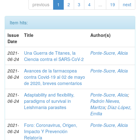
previous
1
2
3
4
...
19
next
Item hits:
Issue
Title
Author(s)
Date
2021-
Una Guerra de Titanes, la
Ponte-Sucre, Alicia
06-24
Ciencia contra el SARS-CoV-2
2021-
Avances de la farmacopea
Ponte-Sucre, Alicia
06-24
contra Covid-19 al 02 de mayo
de 2020, breves comentarios
2021-
Adaptability and flexibility,
Ponte-Sucre, Alicia
;
06-24
paradigms of survival in
Padrón Nieves,
Leishmania parasites
Maritza
;
Díaz-López,
Emilia
2021-
Foro: Coronavirus, Origen,
Ponte-Sucre, Alicia
06-24
Impacto Y Prevención
Relatoría