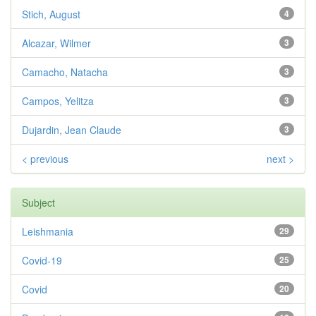
Stich, August
4
Alcazar, Wilmer
3
Camacho, Natacha
3
Campos, Yelitza
3
Dujardin, Jean Claude
3
< previous
next >
Subject
Leishmania
29
Covid-19
25
Covid
20