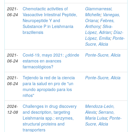
2021-
Chemotactic activities of
Giammarressi,
06-24
Vasoactive Intestinal Peptide,
Michelle
;
Vanegas,
Neuropeptide Y and
Oriana
;
Febres,
Substance P in Leishmania
Anthony
;
Silva-
braziliensis
López, Adrian
;
Díaz-
López, Emilia
;
Ponte-
Sucre, Alicia
2021-
Covid-19, mayo 2021: ¿dónde
Ponte-Sucre, Alicia
06-24
estamos en avances
farmacológicos?
2021-
Tejiendo la red de la ciencia
Ponte-Sucre, Alicia
06-24
para la salud en pro de "un
mundo apropiado para los
niños"
2024-
Challenges in drug discovery
Mendoza-León,
12-08
and description, targeting
Alexis
;
Serrano,
Leishmania spp.: enzymes,
Maria Luisa
;
Ponte-
structural proteins and
Sucre, Alicia
transporters